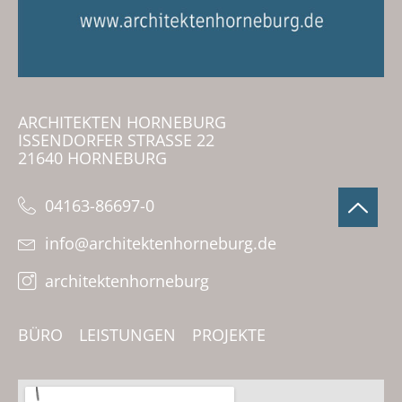
ARCHITEKTEN HORNEBURG
ISSENDORFER STRASSE 22
21640 HORNEBURG
04163-86697-0
info@architektenhorneburg.de
architektenhorneburg
BÜRO
LEISTUNGEN
PROJEKTE